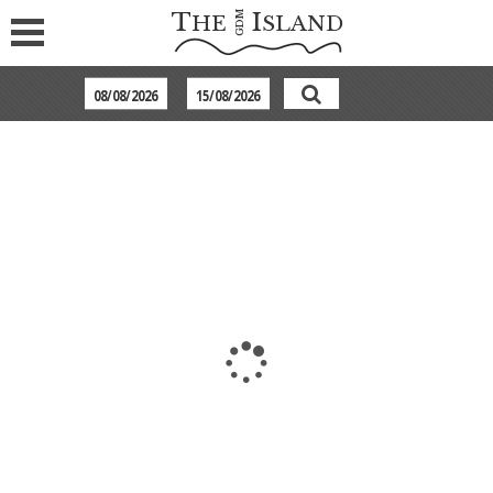
T
I
GDM
HE
SLAND
SPA & SPORT
Gleichgültig, ob Sie sich für einen Wellness-tag im
„Bathhouse Spa“, ein romantisches Wellness-Wochenende zu
zweit oder eine Luxus-Wellness-Massage, mit exklusiven
Kosmetikprodukten, entscheiden, im
Beauty & Wellness Spa des The Island Hotels werden Sie
garantiert entspannen und genießen:
Das Badehaus!
Es bietet ein einzigartiges Wohlfühl-Ambiente in seinem
Beauty & Wellness Spa, um Geist und Sinne
zu verwöhnen. Entspannen Sie im exklusiven Saunabereich,