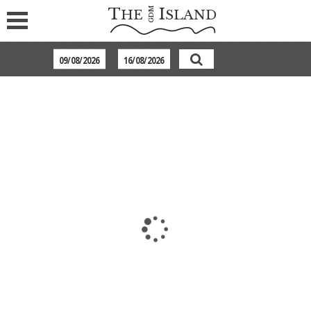
T
I
GDM
HE
SLAND
VERANDA
Am Infinity-Pool können Sie auf den Liegestühlen
entspannen, während wir Ihnen köstliche Häppchen
und Drinks aus der Veranda Bar und À-la-carte-Restaurant
servieren.
Während des ganzen Tages können Sie auf der
Außenterrasse die frische Küche des Küchenchefs oder einen
köstlichen Cocktail genießen.
In der Lobby erinnert ein dramatisches Schwarz-Weiß-Porträt
von Aristoteles Onassis & Maria Kallas
an die glamourösen Geschichten der 60er Jahre und fügt eine