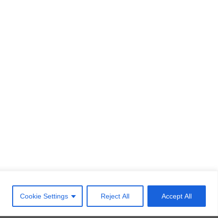
©2026
THE ISLAND HOTEL
theisland@theislandhotel.eu
Cookie Settings
Reject All
Accept All