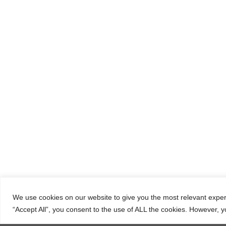
Un plateau avec bouilloire café / thé (réapprovisionné
quotidiennement)
Vlihadas,
We use cookies on our website to give you the most relevant exper
“Accept All”, you consent to the use of ALL the cookies. However, y