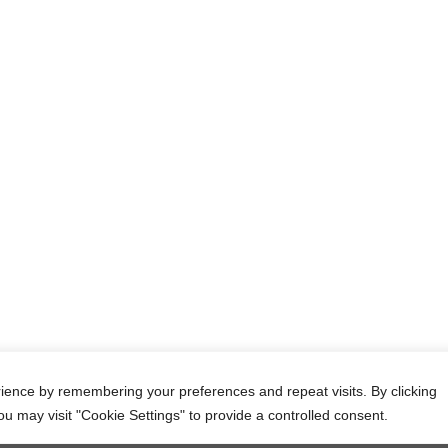
 70014 Kato Gouves – Héraklion – Crète – Grèce
+30 28970 42025
Γ.Ε.ΜΗ: 123319627000
ience by remembering your preferences and repeat visits. By clicking
ou may visit "Cookie Settings" to provide a controlled consent.