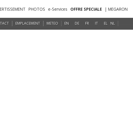
VERTISSEMENT
PHOTOS
e-Services
OFFRE SPECIALE
| MEGARON
TACT
EMPLACEMENT
METEO
EN
DE
FR
IT
EL
NL