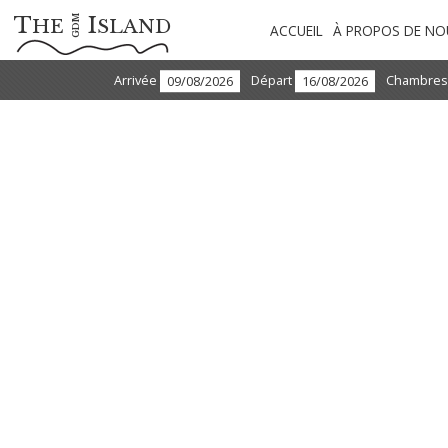
T
I
GDM
HE
SLAND
ACCUEIL
À PROPOS DE NO
Arrivée
Départ
Chambre
CHAMBRE COOL AVEC PISCINE
PARTAGÉE
Ces 4 chambres élégamment décorées sont situées dans le
bâtiment principal et partage une piscine pour deux chambres
tout en bénéficiant d’une vue mer.
Chaque chambre dispose d’une salle de bain fermée avec
baignoire, d’un lit king size, d’un balcon avec une vue latérale
sur la mer et d’une terrasse meublée avec vue sur la mer
consistant d’une méridienne dans l’eau, d’un parasol et de
mobilier d’extérieur pour profiter de la piscine.
Occupation de 2 personnes maximum.