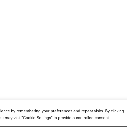
ς, 70014,
Κάτω Γούβες - Ηράκλειο - Κρήτη - Ελλάδα
+30 28970 42025
Γ.Ε.ΜΗ: 123319627000
ience by remembering your preferences and repeat visits. By clicking
ou may visit "Cookie Settings" to provide a controlled consent.