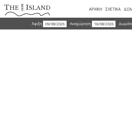
T
I
GDM
HE
SLAND
ΑΡΧΙΚΗ
ΣΧΕΤΙΚΑ
ΔΩΜ
Άφιξη
Αναχώρηση
Δωμάτ
THE BATHHOUSE
Τα 200 τ.μ. πλήρως εξοπλισμένα SPA εγγυώνται υπέρτατη
απόλαυση εκγύμνασης και ευεξίας.
Αν προτιμάτε εμπνευσμένα, εξατομικευμένα προγράμματα, το
προσωπικό μας θα χαρεί να σας προσφέρει προσωπικές,
θεραπευτικές προτάσεις.
To Bathhouse περιλαμβάνει:
Εσωτερική πισίνα
Σάουνα
Ατμόλουτρο
Τζακούζι
Υπηρεσίες μασάζ