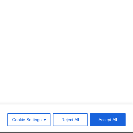
©2026
THE ISLAND HOTEL
theisland@theislandhotel.eu
Cookie Settings
Reject All
Accept All