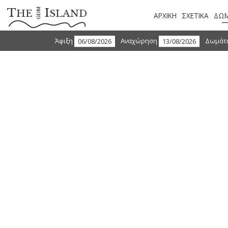
T
I
GDM
HE
SLAND
ΑΡΧΙΚΗ
ΣΧΕΤΙΚΑ
ΔΩΜ
Άφιξη
Αναχώρηση
Δωμάτ
ΔΩΜΑΤΙΟ COOL WITH SHARED POOL
Αυτά τα 4 κομψά διακοσμημένα δωμάτια βρίσκονται στο
κεντρικό κτίριο και μοιράζονται ανά δύο μια πισίνα, ενώ έχουν
θέα στη θάλασσα. Κάθε δωμάτιο διαθέτει κλειστό μπάνιο με
μπανιέρα, υπέρδιπλο κρεβάτι, μπαλκόνι με πλαϊνή θέα στη
θάλασσα και επιπλωμένη βεράντα με πλαϊνή θέα στη θάλασσα,
κρεβάτια πισίνας, ομπρέλα για τον ήλιου και έπιπλα εξωτερικού
χώρου για να απολαμβάνετε πλήρως την πισίνα.
Κάθε Swim-Up πισίνα χρησιμοποιείται από δύο δωμάτια.
Μέγιστη χωρητικότητα 2 άτομα.
Διαθέτουν:
Κρεβάτια νερού